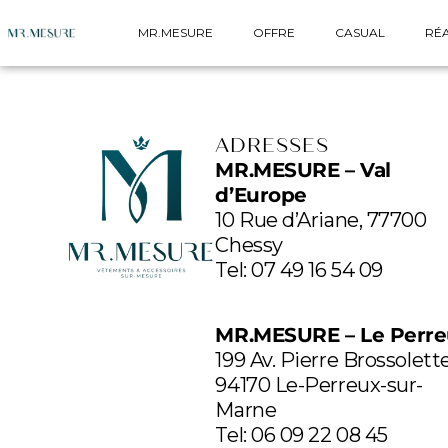
MR.MESURE
OFFRE
CASUAL
RÉA
ADRESSES
MR.MESURE – Val
d’Europe
10 Rue d’Ariane, 77700
Chessy
Tel:
07 49 16 54 09
MR.MESURE – Le Perr
199 Av. Pierre Brossolett
94170 Le-Perreux-sur-
Marne
Tel: 06 09 22 08 45