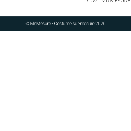
CGV – MR.MESURE
© Mr.Mesure - Costume sur-mesure 2026