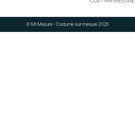
CGV – MR.MESURE
© Mr.Mesure - Costume sur-mesure 2026