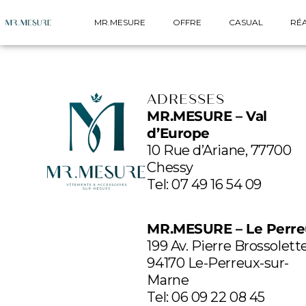
MR.MESURE
OFFRE
CASUAL
RÉA
ADRESSES
MR.MESURE – Val
d’Europe
10 Rue d’Ariane, 77700
Chessy
Tel:
07 49 16 54 09
MR.MESURE – Le Perr
199 Av. Pierre Brossolett
94170 Le-Perreux-sur-
Marne
Tel: 06 09 22 08 45