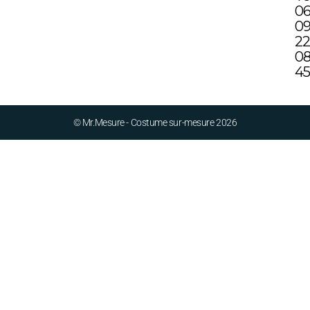
0
0
2
0
4
© Mr.Mesure - Costume sur-mesure 2026